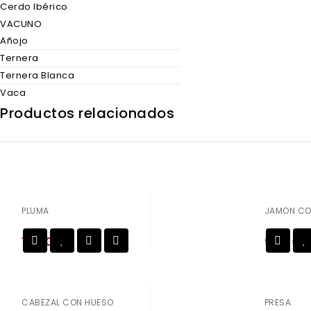
Cerdo Ibérico
VACUNO
Añojo
Ternera
Ternera Blanca
Vaca
Productos relacionados
PLUMA
JAMON CO
16,30
€
9,20
€
Añadir a
la lista de deseos
la lista de deseos
CABEZAL CON HUESO
PRESA