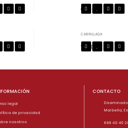
6,50
€
Añadir a
Añadir a
la lista de deseos
CARRILLADA
10,60
€
Añadir a
Añadir a
la lista de deseos
NFORMACIÓN
CONTACTO
Diseminado 
iso legal
Marbella, E
lítica de privacidad
obre nosotros
699 40 40 2