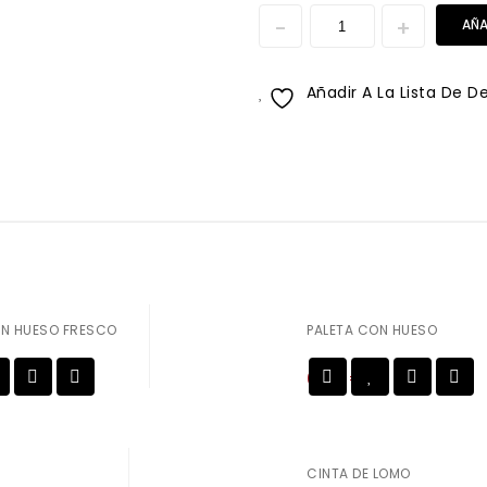
AÑA
Añadir A La Lista De D
N HUESO FRESCO
PALETA CON HUESO
6,80
€
Añadir a
Añadir a
la lista de deseos
CINTA DE LOMO