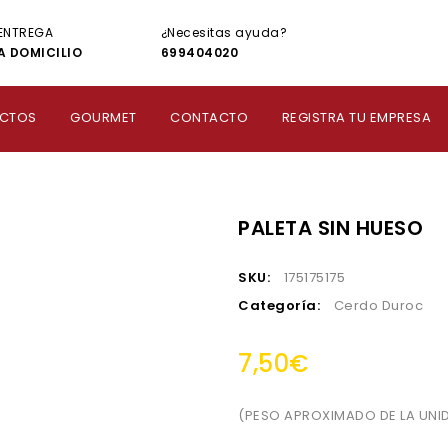
ENTREGA
¿Necesitas ayuda?
A DOMICILIO
699404020
CTOS
GOURMET
CONTACTO
REGISTRA TU EMPRESA
PALETA SIN HUESO
SKU:
175175175
Categoría:
Cerdo Duroc
7,50
€
(PESO APROXIMADO DE LA UNID