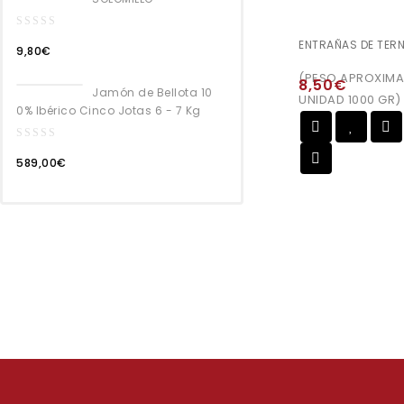
0
ENTRAÑAS DE TER
9,80
€
out
of
(PESO APROXIMA
8,50
€
5
Jamón de Bellota 10
UNIDAD 1000 GR)
0% Ibérico Cinco Jotas 6 - 7 Kg
Añadir a
0
589,00
€
la lista de deseos
out
of
5