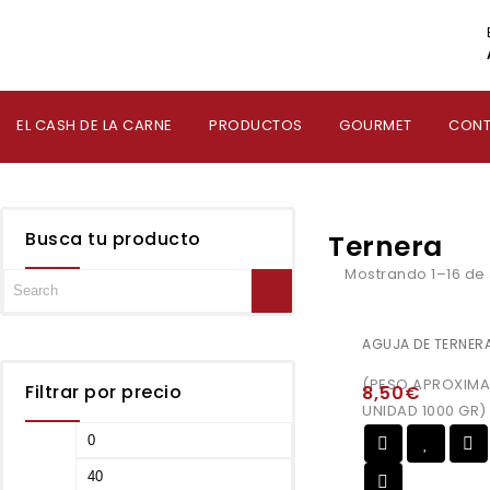
EL CASH DE LA CARNE
PRODUCTOS
GOURMET
CON
Busca tu producto
Ternera
Mostrando 1–16 de 
AGUJA DE TERNER
(PESO APROXIMA
Filtrar por precio
8,50
€
UNIDAD 1000 GR)
Añadir a
la lista de deseos