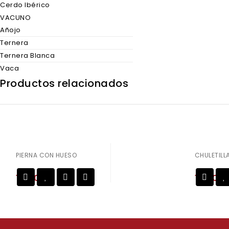
Cerdo Ibérico
VACUNO
Añojo
Ternera
Ternera Blanca
Vaca
Productos relacionados
PIERNA CON HUESO
CHULETILL
10,50
€
16,80
€
Añadir a
la lista de deseos
la lista de deseos