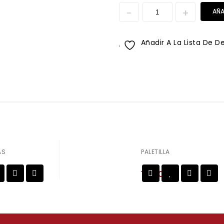
AÑA
Añadir A La Lista De D
AS
PALETILLA
15,50
€
Añadir a
Añadir a
la lista de deseos