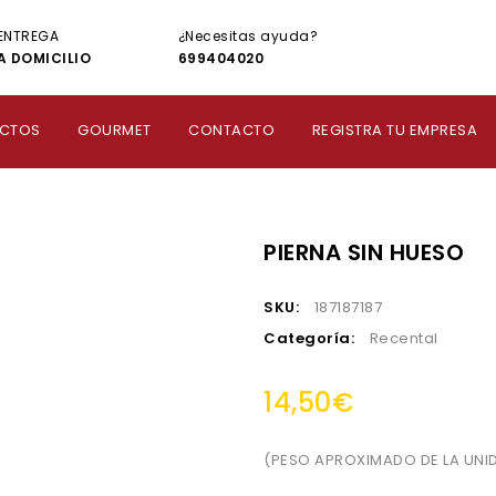
ENTREGA
¿Necesitas ayuda?
A DOMICILIO
699404020
CTOS
GOURMET
CONTACTO
REGISTRA TU EMPRESA
PIERNA SIN HUESO
SKU:
187187187
Categoría:
Recental
14,50
€
(PESO APROXIMADO DE LA UNID