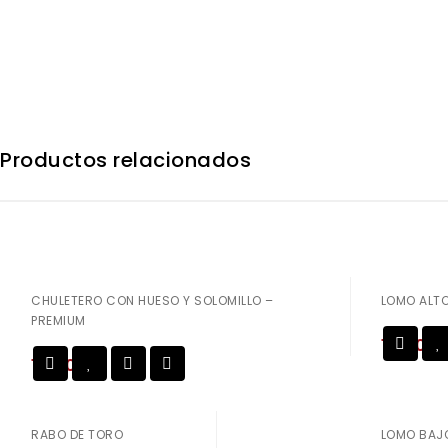
Productos relacionados
CHULETERO CON HUESO Y SOLOMILLO –
LOMO ALTO
PREMIUM
18,50
€
19,50
€
Añadir a
la lista de deseos
la lista de deseos
RABO DE TORO
LOMO BAJ