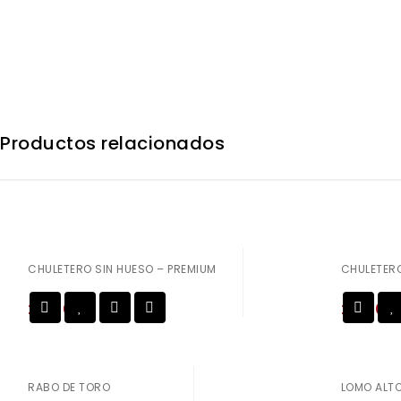
Productos relacionados
CHULETERO SIN HUESO – PREMIUM
CHULETERO
24,50
€
28,50
€
Añadir a
la lista de deseos
la lista de deseos
RABO DE TORO
LOMO ALTO