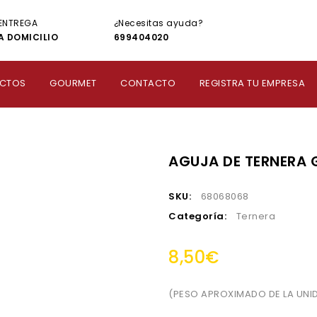
ENTREGA
¿Necesitas ayuda?
A DOMICILIO
699404020
CTOS
GOURMET
CONTACTO
REGISTRA TU EMPRESA
AGUJA DE TERNERA 
SKU:
68068068
Categoría:
Ternera
8,50
€
(PESO APROXIMADO DE LA UNID