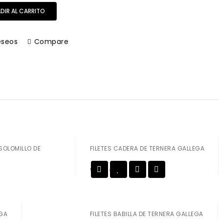
DIR AL CARRITO
eseos
Compare
SOLOMILLO DE
FILETES CADERA DE TERNERA GALLEGA
9,50
€
Añadir a
la lista de deseos
EGA
FILETES BABILLA DE TERNERA GALLEGA