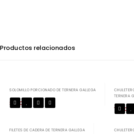
Productos relacionados
SOLOMILLO PORCIONADO DE TERNERA GALLEGA
CHULETERO
TERNERA 
31,50
€
Añadir a
19,50
€
la lista de deseos
la lista de deseos
FILETES DE CADERA DE TERNERA GALLEGA
CHULETERO