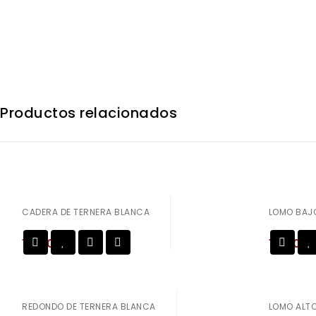
Productos relacionados
CADERA DE TERNERA BLANCA
LOMO BAJO
10,50
€
16,50
€
Añadir a
la lista de deseos
la lista de deseos
REDONDO DE TERNERA BLANCA
LOMO ALTO