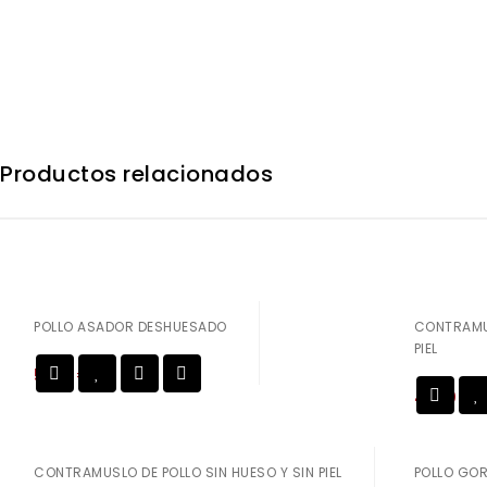
Productos relacionados
POLLO ASADOR DESHUESADO
CONTRAMUS
PIEL
5,05
€
Añadir a
4,60
€
la lista de deseos
la lista de deseos
CONTRAMUSLO DE POLLO SIN HUESO Y SIN PIEL
POLLO GO